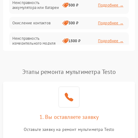
Неисправность
500 ₽
Подробнее →
аккумулятора или батареи
Окисление контактов
300 ₽
Подробнее →
Неисправность
1500 ₽
Подробнее →
измерительного модуля
Неправильная калибровка
1000 ₽
Подробнее →
Этапы ремонта мультиметра Testo
Поломка платы
2000 ₽
Подробнее →
управления
Неисправность датчика
1000 ₽
Подробнее →
напряжения
Неисправность
1. Вы оставляете заявку
1500 ₽
Подробнее →
температурного датчика
Оставьте заявку на ремонт мультиметра Testo
Поломка переключателя
1000 ₽
Подробнее →