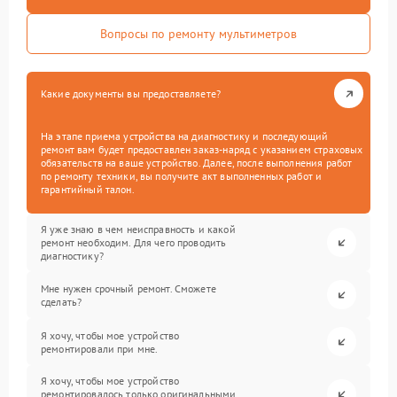
Вопросы по ремонту мультиметров
Какие документы вы предоставляете?
На этапе приема устройства на диагностику и последующий
ремонт вам будет предоставлен заказ-наряд с указанием страховых
обязательств на ваше устройство. Далее, после выполнения работ
по ремонту техники, вы получите акт выполненных работ и
гарантийный талон.
Я уже знаю в чем неисправность и какой
ремонт необходим. Для чего проводить
диагностику?
Мне нужен срочный ремонт. Сможете
сделать?
Я хочу, чтобы мое устройство
ремонтировали при мне.
Я хочу, чтобы мое устройство
ремонтировалось только оригинальными