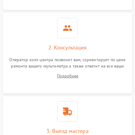
диапазонов
Повреждение магнитного
1500 ₽
Подробнее →
сердечника
Неисправность
1000 ₽
Подробнее →
индикатора
2. Консультация
Поломка системы защиты
1000 ₽
Подробнее →
Оператор колл центра позвонит вам, сориентирует по цене
от перегрузок
ремонта вашего мультиметра а также ответит на все ваши
вопросы.
Подробнее
Неисправность системы
автоматического
1000 ₽
Подробнее →
отключения
3. Выезд мастера