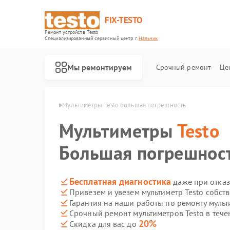
FIX-TESTO
Ремонт устройств Testo
Специализированный cервисный центр г.
Нальчик
Мы ремонтируем
Срочный ремонт
Це
ов Testo в Нальчике
Мультиметры Testo большая погрешность
Мультиметры
Testo
Большая погрешнос
Бесплатная диагностика
даже при отказ
Привезем и увезем мультиметр Testo собст
Гарантия на наши работы по ремонту мульт
Срочный ремонт мультиметров Testo в тече
20%
Скидка для вас до