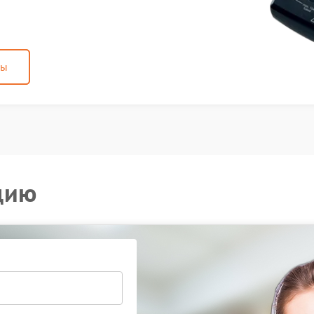
ны
цию