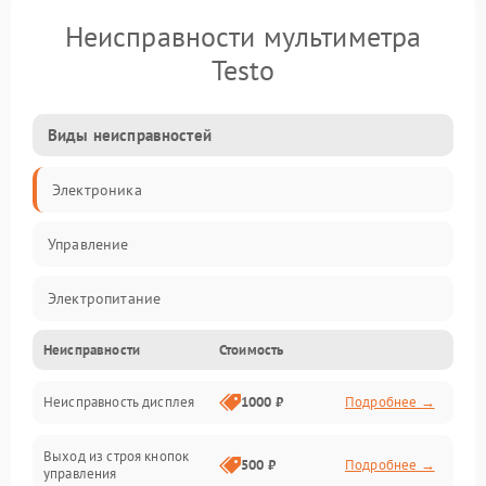
Неисправности мультиметра
Testo
Виды неисправностей
Электроника
Управление
Электропитание
Неисправности
Стоимость
Измерения
Неисправность дисплея
1000 ₽
Подробнее →
Индикация
Выход из строя кнопок
Механические повреждения
500 ₽
Подробнее →
управления