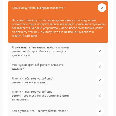
Какие документы вы предоставляете?
На этапе приема устройства на диагностику и последующий
ремонт вам будет предоставлен заказ-наряд с указанием страховых
обязательств на ваше устройство. Далее, после выполнения работ
по ремонту техники, вы получите акт выполненных работ и
гарантийный талон.
Я уже знаю в чем неисправность и какой
ремонт необходим. Для чего проводить
диагностику?
Мне нужен срочный ремонт. Сможете
сделать?
Я хочу, чтобы мое устройство
ремонтировали при мне.
Я хочу, чтобы мое устройство
ремонтировалось только оригинальными
запчастями.
Как я узнаю, что мое устройство готово?