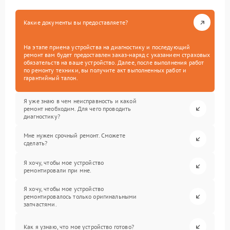
Какие документы вы предоставляете?
На этапе приема устройства на диагностику и последующий
ремонт вам будет предоставлен заказ-наряд с указанием страховых
обязательств на ваше устройство. Далее, после выполнения работ
по ремонту техники, вы получите акт выполненных работ и
гарантийный талон.
Я уже знаю в чем неисправность и какой
ремонт необходим. Для чего проводить
диагностику?
Мне нужен срочный ремонт. Сможете
сделать?
Я хочу, чтобы мое устройство
ремонтировали при мне.
Я хочу, чтобы мое устройство
ремонтировалось только оригинальными
запчастями.
Как я узнаю, что мое устройство готово?