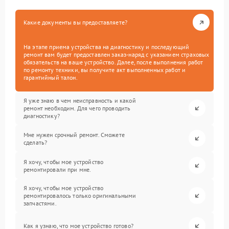
Какие документы вы предоставляете?
На этапе приема устройства на диагностику и последующий
ремонт вам будет предоставлен заказ-наряд с указанием страховых
обязательств на ваше устройство. Далее, после выполнения работ
по ремонту техники, вы получите акт выполненных работ и
гарантийный талон.
Я уже знаю в чем неисправность и какой
ремонт необходим. Для чего проводить
диагностику?
Мне нужен срочный ремонт. Сможете
сделать?
Я хочу, чтобы мое устройство
ремонтировали при мне.
Я хочу, чтобы мое устройство
ремонтировалось только оригинальными
запчастями.
Как я узнаю, что мое устройство готово?