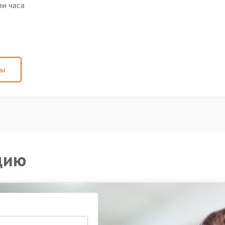
ии часа
ны
цию