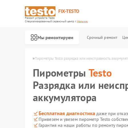
FIX-TESTO
Ремонт устройств Testo
Специализированный cервисный центр г.
Нальчик
Мы ремонтируем
Срочный ремонт
Це
ов Testo в Нальчике
Пирометры Testo разрядка или неисправность аккумуля
Пирометры
Testo
Разрядка или неисп
аккумулятора
Бесплатная диагностика
даже при отказ
Привезем и увезем пирометр Testo собств
Гарантия на наши работы по ремонту пиро