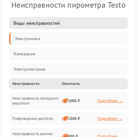
Неисправности пирометра Testo
Виды неисправностей
Электроника
Измерения
Электропитание
Неисправности
Стоимость
Оптика
Неисправность лазерного
Индикация
1000 ₽
Подробнее →
указателя
Калибровка
Повреждение дисплея
1500 ₽
Подробнее →
Программное обеспечение
Неисправность кнопок
800 ₽
Подробнее →