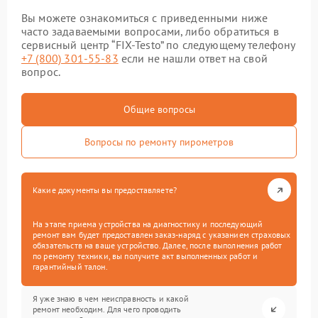
Вы можете ознакомиться с приведенными ниже
часто задаваемыми вопросами, либо обратиться в
сервисный центр “FIX-Testo” по следующему телефону
+7 (800) 301-55-83
если не нашли ответ на свой
вопрос.
Общие вопросы
Вопросы по ремонту пирометров
Какие документы вы предоставляете?
На этапе приема устройства на диагностику и последующий
ремонт вам будет предоставлен заказ-наряд с указанием страховых
обязательств на ваше устройство. Далее, после выполнения работ
по ремонту техники, вы получите акт выполненных работ и
гарантийный талон.
Я уже знаю в чем неисправность и какой
ремонт необходим. Для чего проводить