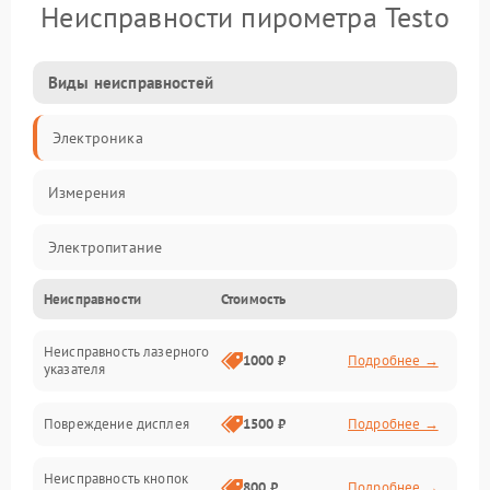
Неисправности пирометра Testo
Виды неисправностей
Электроника
Измерения
Электропитание
Неисправности
Стоимость
Оптика
Неисправность лазерного
Индикация
1000 ₽
Подробнее →
указателя
Калибровка
Повреждение дисплея
1500 ₽
Подробнее →
Программное обеспечение
Неисправность кнопок
800 ₽
Подробнее →