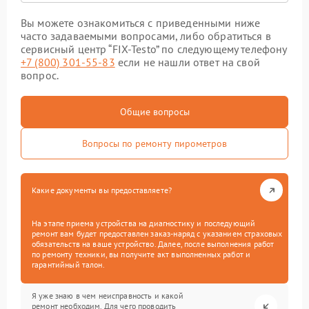
Вы можете ознакомиться с приведенными ниже
часто задаваемыми вопросами, либо обратиться в
сервисный центр “FIX-Testo” по следующему телефону
+7 (800) 301-55-83
если не нашли ответ на свой
вопрос.
Общие вопросы
Вопросы по ремонту пирометров
Какие документы вы предоставляете?
На этапе приема устройства на диагностику и последующий
ремонт вам будет предоставлен заказ-наряд с указанием страховых
обязательств на ваше устройство. Далее, после выполнения работ
по ремонту техники, вы получите акт выполненных работ и
гарантийный талон.
Я уже знаю в чем неисправность и какой
ремонт необходим. Для чего проводить