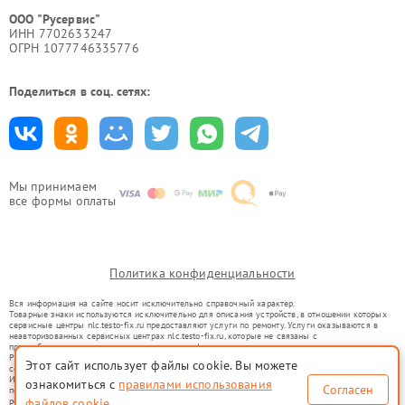
ООО "Русервис"
ИНН 7702633247
ОГРН 1077746335776
Поделиться в соц. сетях:
Мы принимаем
все формы оплаты
Политика конфиденциальности
Вся информация на сайте носит исключительно справочный характер.
Товарные знаки используются исключительно для описания устройств, в отношении которых
сервисные центры nlc.testo-fix.ru предоставляют услуги по ремонту. Услуги оказываются в
неавторизованных сервисных центрах nlc.testo-fix.ru, которые не связаны с
правообладателями товарных знаков или их официальными представителями.
Ремонт осуществляется для устройств, уже введенных в гражданский оборот в соответствии
Этот сайт использует файлы cookie. Вы можете
со статьей 1487 ГК РФ.
Использование товарных знаков не преследует цели индивидуализации услуг или введения
ознакомиться с
правилами использования
Согласен
потребителей в заблуждение, а служит для информирования о предоставляемых услугах по
ремонту техники указанных брендов.
файлов cookie