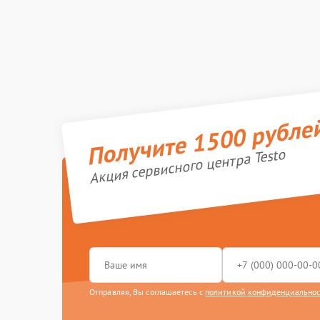
Получите 1500 рубле
Акция сервисного центра Testo
Отправляя, Вы соглашаетесь с
политикой конфиденциально