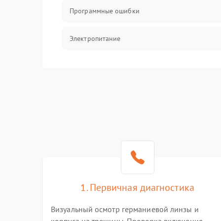
Программные ошибки
Электропитание
Измерения
Матрица
Проблемы питания
Температурные проблемы
Сбои коммуникаций и интерфейсов
1. Первичная диагностика
Программные сбои
Визуальный осмотр германиевой линзы и