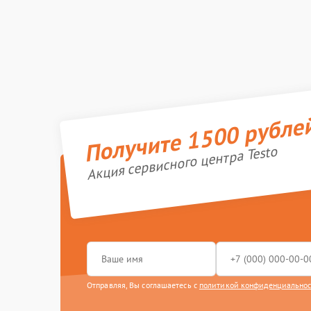
Получите 1500 рубле
Акция сервисного центра Testo
Отправляя, Вы соглашаетесь с
политикой конфиденциально