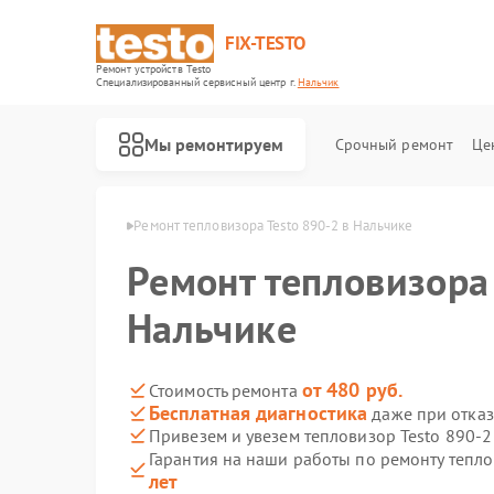
FIX-TESTO
Ремонт устройств Testo
Специализированный cервисный центр г.
Нальчик
Мы ремонтируем
Срочный ремонт
Це
ов Testo в Нальчике
Ремонт тепловизора Testo 890-2 в Нальчике
Ремонт тепловизора 
Нальчике
от 480 руб.
Стоимость ремонта
Бесплатная диагностика
даже при отказ
Привезем и увезем тепловизор Testo 890-2
Гарантия на наши работы по ремонту тепл
лет