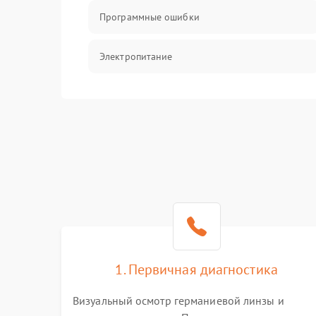
Программные ошибки
Электропитание
Измерения
Матрица
Проблемы питания
Температурные проблемы
Сбои коммуникаций и интерфейсов
1. Первичная диагностика
Программные сбои
Визуальный осмотр германиевой линзы и