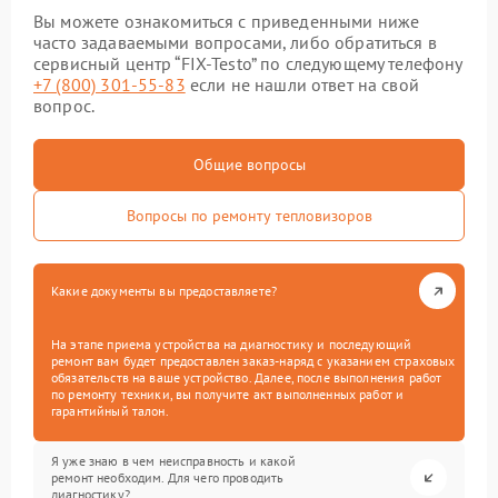
Вы можете ознакомиться с приведенными ниже
часто задаваемыми вопросами, либо обратиться в
сервисный центр “FIX-Testo” по следующему телефону
+7 (800) 301-55-83
если не нашли ответ на свой
вопрос.
Общие вопросы
Вопросы по ремонту тепловизоров
Какие документы вы предоставляете?
На этапе приема устройства на диагностику и последующий
ремонт вам будет предоставлен заказ-наряд с указанием страховых
обязательств на ваше устройство. Далее, после выполнения работ
по ремонту техники, вы получите акт выполненных работ и
гарантийный талон.
Я уже знаю в чем неисправность и какой
ремонт необходим. Для чего проводить
диагностику?