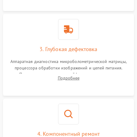
растворами.
3. Глубокая дефектовка
Аппаратная диагностика микроболометрической матрицы,
процессора обработки изображений и цепей питания.
Проверка целостности шлейфов, модуля памяти и
Подробнее
интерфейсов связи. Выявление сгоревших SMD-компонентов
на плате.
4. Компонентный ремонт