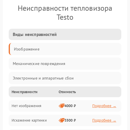
Неисправности тепловизора
Testo
Виды неисправностей
Изображение
Механические повреждения
Электронные и аппаратные сбои
Неисправности
Стоимость
Неисправности сенсора и оптики
Нет изображения
4000 ₽
Подробнее →
Программные ошибки
Искажение картинки
3500 ₽
Подробнее →
Электропитание