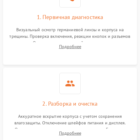
1. Первичная диагностика
Визуальный осмотр германиевой линзы и корпуса на
трещины. Проверка включения, реакции кнопок и разъемов
зарядки. Оценка вывода тепловой сигнатуры на экран,
Подробнее
проверка базовых функций и считывание системных
ошибок.
2. Разборка и очистка
Аккуратное вскрытие корпуса с учетом сохранения
влагозащиты. Отключение шлейфов питания и дисплея.
Очистка внутренних плат от окислов и пыли. Бережная
Подробнее
обработка германиевого объектива специализированными