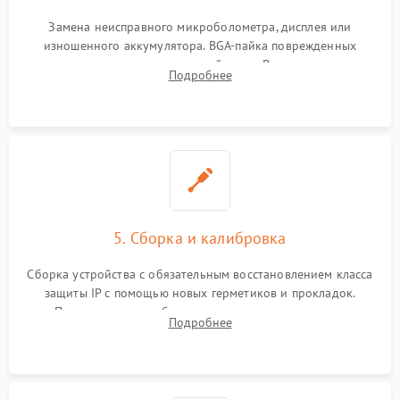
Замена неисправного микроболометра, дисплея или
изношенного аккумулятора. BGA-пайка поврежденных
контроллеров на материнской плате. Восстановление
Подробнее
разъемов и кнопок, замена поврежденных элементов
корпуса.
5. Сборка и калибровка
Сборка устройства с обязательным восстановлением класса
защиты IP с помощью новых герметиков и прокладок.
Программная калибровка матрицы по эталонному
Подробнее
абсолютно черному телу для точного измерения температур.