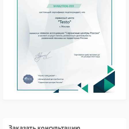
достаточно восстановить контакты.
Работы выполняются в чистой зоне с
использованием оригинальных деталей бренда.
После ремонта обязательно проводится длительное
тестирование дисплея в разных режимах, чтобы
убедиться в стабильности картинки. На все
вмешательства распространяется гарантия.
Сервисный центр Testo всегда готов принять ваш
тепловизор. Приносите устройство - мы быстро
разберемся и вернем четкое изображение на экран.
Заказать консультацию