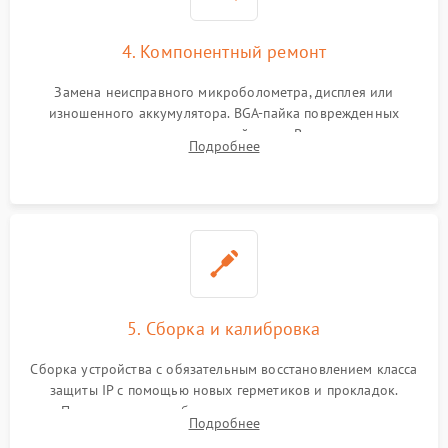
4. Компонентный ремонт
Замена неисправного микроболометра, дисплея или
изношенного аккумулятора. BGA-пайка поврежденных
контроллеров на материнской плате. Восстановление
Подробнее
разъемов и кнопок, замена поврежденных элементов
корпуса.
5. Сборка и калибровка
Сборка устройства с обязательным восстановлением класса
защиты IP с помощью новых герметиков и прокладок.
Программная калибровка матрицы по эталонному
Подробнее
абсолютно черному телу для точного измерения температур.