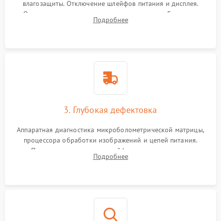
влагозащиты. Отключение шлейфов питания и дисплея.
Очистка внутренних плат от окислов и пыли. Бережная
Подробнее
обработка германиевого объектива специализированными
растворами.
3. Глубокая дефектовка
Аппаратная диагностика микроболометрической матрицы,
процессора обработки изображений и цепей питания.
Проверка целостности шлейфов, модуля памяти и
Подробнее
интерфейсов связи. Выявление сгоревших SMD-компонентов
на плате.