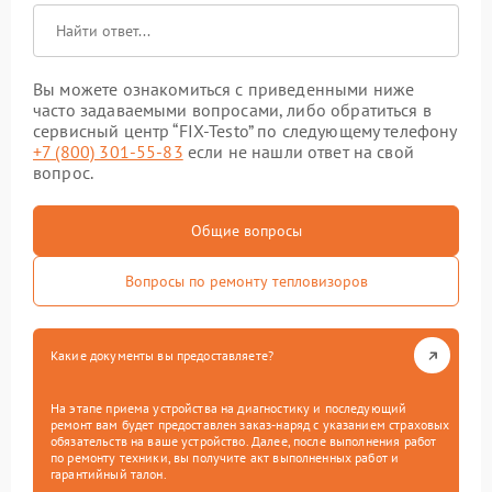
Вы можете ознакомиться с приведенными ниже
часто задаваемыми вопросами, либо обратиться в
сервисный центр “FIX-Testo” по следующему телефону
+7 (800) 301-55-83
если не нашли ответ на свой
вопрос.
Общие вопросы
Вопросы по ремонту тепловизоров
Какие документы вы предоставляете?
На этапе приема устройства на диагностику и последующий
ремонт вам будет предоставлен заказ-наряд с указанием страховых
обязательств на ваше устройство. Далее, после выполнения работ
по ремонту техники, вы получите акт выполненных работ и
гарантийный талон.