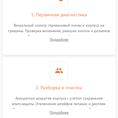
1. Первичная диагностика
Визуальный осмотр германиевой линзы и корпуса на
трещины. Проверка включения, реакции кнопок и разъемов
зарядки. Оценка вывода тепловой сигнатуры на экран,
Подробнее
проверка базовых функций и считывание системных
ошибок.
2. Разборка и очистка
Аккуратное вскрытие корпуса с учетом сохранения
влагозащиты. Отключение шлейфов питания и дисплея.
Очистка внутренних плат от окислов и пыли. Бережная
Подробнее
обработка германиевого объектива специализированными