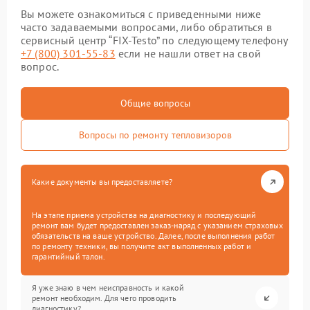
Вы можете ознакомиться с приведенными ниже
часто задаваемыми вопросами, либо обратиться в
сервисный центр “FIX-Testo” по следующему телефону
+7 (800) 301-55-83
если не нашли ответ на свой
вопрос.
Общие вопросы
Вопросы по ремонту тепловизоров
Какие документы вы предоставляете?
На этапе приема устройства на диагностику и последующий
ремонт вам будет предоставлен заказ-наряд с указанием страховых
обязательств на ваше устройство. Далее, после выполнения работ
по ремонту техники, вы получите акт выполненных работ и
гарантийный талон.
Я уже знаю в чем неисправность и какой
ремонт необходим. Для чего проводить
диагностику?