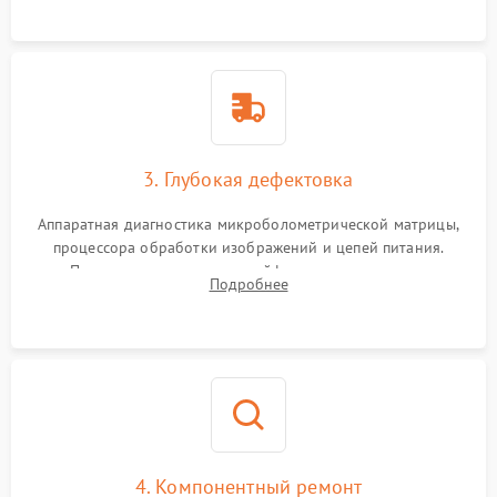
растворами.
3. Глубокая дефектовка
Аппаратная диагностика микроболометрической матрицы,
процессора обработки изображений и цепей питания.
Проверка целостности шлейфов, модуля памяти и
Подробнее
интерфейсов связи. Выявление сгоревших SMD-компонентов
на плате.
4. Компонентный ремонт