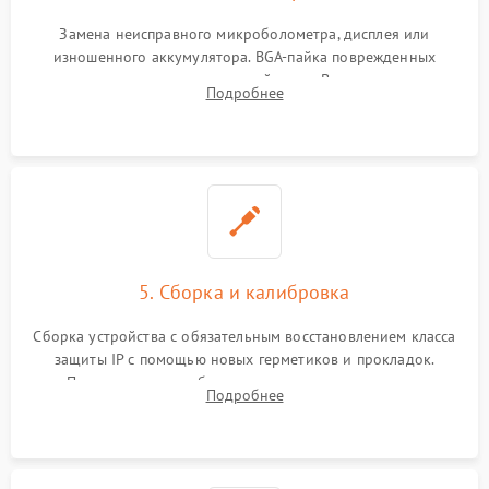
Замена неисправного микроболометра, дисплея или
изношенного аккумулятора. BGA-пайка поврежденных
контроллеров на материнской плате. Восстановление
Подробнее
разъемов и кнопок, замена поврежденных элементов
корпуса.
5. Сборка и калибровка
Сборка устройства с обязательным восстановлением класса
защиты IP с помощью новых герметиков и прокладок.
Программная калибровка матрицы по эталонному
Подробнее
абсолютно черному телу для точного измерения температур.