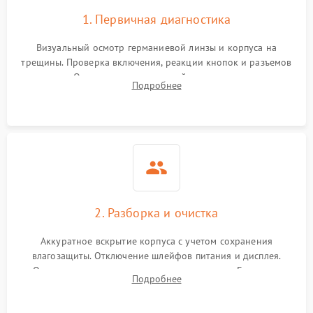
1. Первичная диагностика
Визуальный осмотр германиевой линзы и корпуса на
трещины. Проверка включения, реакции кнопок и разъемов
зарядки. Оценка вывода тепловой сигнатуры на экран,
Подробнее
проверка базовых функций и считывание системных
ошибок.
2. Разборка и очистка
Аккуратное вскрытие корпуса с учетом сохранения
влагозащиты. Отключение шлейфов питания и дисплея.
Очистка внутренних плат от окислов и пыли. Бережная
Подробнее
обработка германиевого объектива специализированными
растворами.