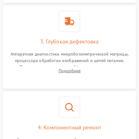
3. Глубокая дефектовка
Аппаратная диагностика микроболометрической матрицы,
процессора обработки изображений и цепей питания.
Проверка целостности шлейфов, модуля памяти и
Подробнее
интерфейсов связи. Выявление сгоревших SMD-компонентов
на плате.
4. Компонентный ремонт