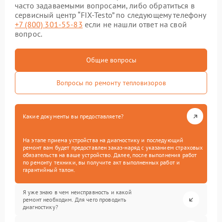
часто задаваемыми вопросами, либо обратиться в
сервисный центр “FIX-Testo” по следующему телефону
+7 (800) 301-55-83
если не нашли ответ на свой
вопрос.
Общие вопросы
Вопросы по ремонту тепловизоров
Какие документы вы предоставляете?
На этапе приема устройства на диагностику и последующий
ремонт вам будет предоставлен заказ-наряд с указанием страховых
обязательств на ваше устройство. Далее, после выполнения работ
по ремонту техники, вы получите акт выполненных работ и
гарантийный талон.
Я уже знаю в чем неисправность и какой
ремонт необходим. Для чего проводить
диагностику?