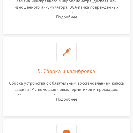
Замена неисправного микроболометра, дисплея или
изношенного аккумулятора. BGA-пайка поврежденных
контроллеров на материнской плате. Восстановление
Подробнее
разъемов и кнопок, замена поврежденных элементов
корпуса.
5. Сборка и калибровка
Сборка устройства с обязательным восстановлением класса
защиты IP с помощью новых герметиков и прокладок.
Программная калибровка матрицы по эталонному
Подробнее
абсолютно черному телу для точного измерения температур.