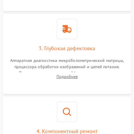
растворами.
3. Глубокая дефектовка
Аппаратная диагностика микроболометрической матрицы,
процессора обработки изображений и цепей питания.
Проверка целостности шлейфов, модуля памяти и
Подробнее
интерфейсов связи. Выявление сгоревших SMD-компонентов
на плате.
4. Компонентный ремонт