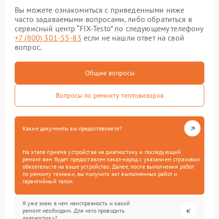
Вы можете ознакомиться с приведенными ниже
часто задаваемыми вопросами, либо обратиться в
сервисный центр “FIX-Testo” по следующему телефону
+7 (800) 301-55-83
если не нашли ответ на свой
вопрос.
Общие вопросы
Вопросы по ремонту тепловизоров
Какие документы вы предоставляете?
На этапе приема устройства на диагностику и последующий
ремонт вам будет предоставлен заказ-наряд с указанием страховых
обязательств на ваше устройство. Далее, после выполнения работ
по ремонту техники, вы получите акт выполненных работ и
гарантийный талон.
Я уже знаю в чем неисправность и какой
ремонт необходим. Для чего проводить
диагностику?