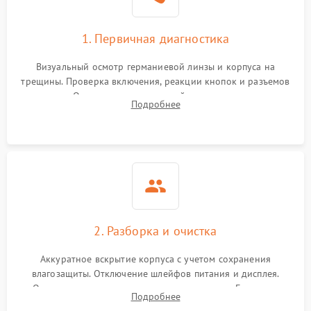
1. Первичная диагностика
Визуальный осмотр германиевой линзы и корпуса на
трещины. Проверка включения, реакции кнопок и разъемов
зарядки. Оценка вывода тепловой сигнатуры на экран,
Подробнее
проверка базовых функций и считывание системных
ошибок.
2. Разборка и очистка
Аккуратное вскрытие корпуса с учетом сохранения
влагозащиты. Отключение шлейфов питания и дисплея.
Очистка внутренних плат от окислов и пыли. Бережная
Подробнее
обработка германиевого объектива специализированными