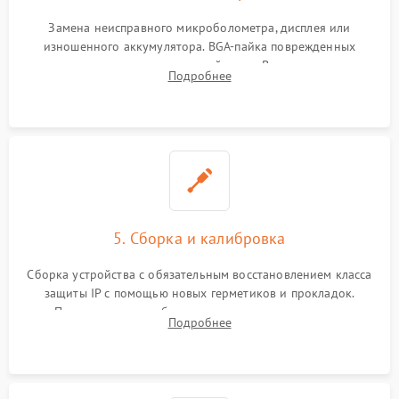
Замена неисправного микроболометра, дисплея или
изношенного аккумулятора. BGA-пайка поврежденных
контроллеров на материнской плате. Восстановление
Подробнее
разъемов и кнопок, замена поврежденных элементов
корпуса.
5. Сборка и калибровка
Сборка устройства с обязательным восстановлением класса
защиты IP с помощью новых герметиков и прокладок.
Программная калибровка матрицы по эталонному
Подробнее
абсолютно черному телу для точного измерения температур.