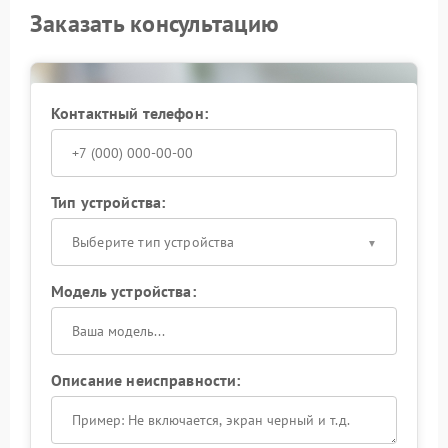
Заказать консультацию
диагностика программной части и журналов
ошибок;
перепрошивка с сохранением заводских
параметров;
настройка корректного сохранения и
Контактный телефон:
калибровочных коэффициентов.
После ремонта проводится контрольная съемка и
тест функциональных режимов, чтобы тепловизор
уверенно работал в рабочих сценариях.
Тип устройства:
Выберите тип устройства
Модель устройства:
Описание неисправности: