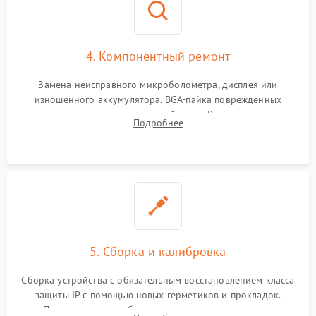
4. Компонентный ремонт
Замена неисправного микроболометра, дисплея или
изношенного аккумулятора. BGA-пайка поврежденных
контроллеров на материнской плате. Восстановление
Подробнее
разъемов и кнопок, замена поврежденных элементов
корпуса.
5. Сборка и калибровка
Сборка устройства с обязательным восстановлением класса
защиты IP с помощью новых герметиков и прокладок.
Программная калибровка матрицы по эталонному