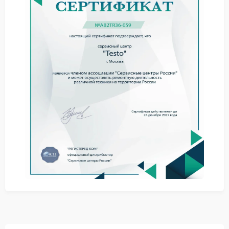
Перед обращением в сервис Testo выполните
базовые действия, которые часто стабилизируют
работу:
перезагрузите прибор и извлеките карту памяти,
затем запустите без нее;
освободите память, удалив лишние файлы через
меню устройства;
сравните версию прошивки с актуальной и
обновите только из официального пакета.
Если после этих действий зависания сохраняются,
самостоятельные попытки переустановки ПО из
сомнительных источников повышают риск ошибок
загрузчика и потери данных измерений.
Ремонт в сервисном центре
Когда сбой повторяется регулярно, требуется
диагностика: специалисты оценивают целостность
прошивки, работу внутренних модулей памяти и
корректность запуска. Сервисный центр Testo
выполняет такие работы: