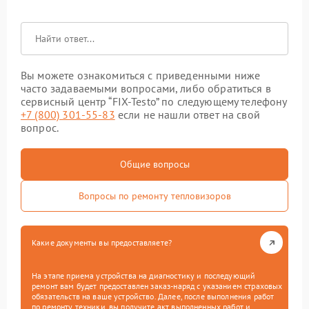
Вы можете ознакомиться с приведенными ниже
часто задаваемыми вопросами, либо обратиться в
сервисный центр “FIX-Testo” по следующему телефону
+7 (800) 301-55-83
если не нашли ответ на свой
вопрос.
Общие вопросы
Вопросы по ремонту тепловизоров
Какие документы вы предоставляете?
На этапе приема устройства на диагностику и последующий
ремонт вам будет предоставлен заказ-наряд с указанием страховых
обязательств на ваше устройство. Далее, после выполнения работ
по ремонту техники, вы получите акт выполненных работ и