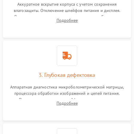
Аккуратное вскрытие корпуса с учетом сохранения
влагозащиты. Отключение шлейфов питания и дисплея.
Очистка внутренних плат от окислов и пыли. Бережная
Подробнее
обработка германиевого объектива специализированными
растворами.
3. Глубокая дефектовка
Аппаратная диагностика микроболометрической матрицы,
процессора обработки изображений и цепей питания.
Проверка целостности шлейфов, модуля памяти и
Подробнее
интерфейсов связи. Выявление сгоревших SMD-компонентов
на плате.