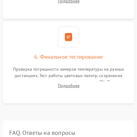
Подробнее
абсолютно черному телу для точного измерения температур.
6. Финальное тестирование
Проверка погрешности замеров температуры на разных
дистанциях. Тест работы цветовых палитр, сохранения
термограмм в память и передачи данных на ПК. Проверка
Подробнее
автономности работы и итоговый контроль качества.
FAQ. Ответы на вопросы