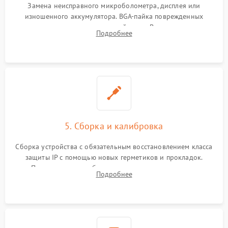
Замена неисправного микроболометра, дисплея или
изношенного аккумулятора. BGA-пайка поврежденных
контроллеров на материнской плате. Восстановление
Подробнее
разъемов и кнопок, замена поврежденных элементов
корпуса.
5. Сборка и калибровка
Сборка устройства с обязательным восстановлением класса
защиты IP с помощью новых герметиков и прокладок.
Программная калибровка матрицы по эталонному
Подробнее
абсолютно черному телу для точного измерения температур.