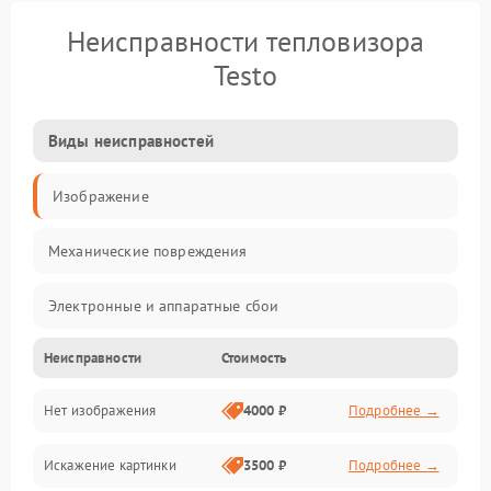
Неисправности тепловизора
Testo
Виды неисправностей
Изображение
Механические повреждения
Электронные и аппаратные сбои
Неисправности
Стоимость
Неисправности сенсора и оптики
Нет изображения
4000 ₽
Подробнее →
Программные ошибки
Искажение картинки
3500 ₽
Подробнее →
Электропитание