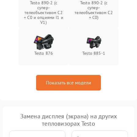
Testo 890-2 (c
Testo 890-2 (c
супер-
супер-
телеобъективом C2
телеобъективом C2
+ C0 и опциями I1 и
+ C0)
V1)
Testo 876
Testo 885-1
Показать все модели
Замена дисплея (экрана) на других
тепловизорах Testo