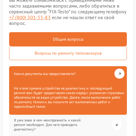
Вы можете ознакомиться с приведенными ниже
часто задаваемыми вопросами, либо обратиться в
сервисный центр “FIX-Testo” по следующему телефону
+7 (800) 301-55-83
если не нашли ответ на свой
вопрос.
Общие вопросы
Вопросы по ремонту тепловизоров
Какие документы вы предоставляете?
На этапе приема устройства на диагностику и последующий
ремонт вам будет предоставлен заказ-наряд с указанием страховых
обязательств на ваше устройство. Далее, после выполнения работ
по ремонту техники, вы получите акт выполненных работ и
гарантийный талон.
Я уже знаю в чем неисправность и какой
ремонт необходим. Для чего проводить
диагностику?