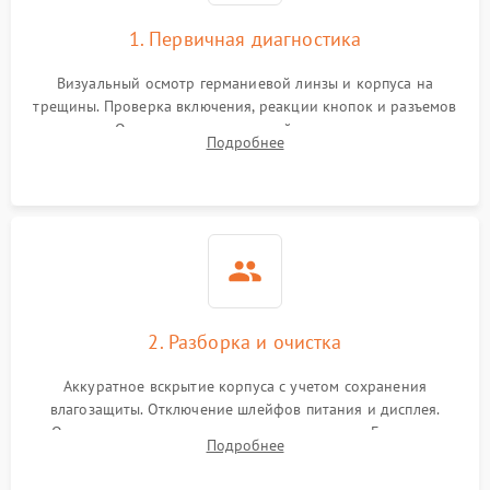
1. Первичная диагностика
Визуальный осмотр германиевой линзы и корпуса на
трещины. Проверка включения, реакции кнопок и разъемов
зарядки. Оценка вывода тепловой сигнатуры на экран,
Подробнее
проверка базовых функций и считывание системных
ошибок.
2. Разборка и очистка
Аккуратное вскрытие корпуса с учетом сохранения
влагозащиты. Отключение шлейфов питания и дисплея.
Очистка внутренних плат от окислов и пыли. Бережная
Подробнее
обработка германиевого объектива специализированными
растворами.