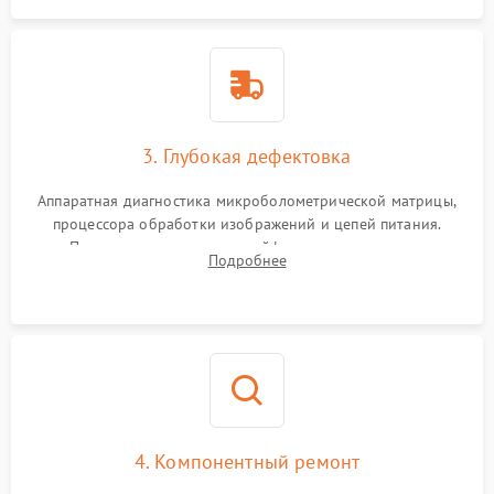
3. Глубокая дефектовка
Аппаратная диагностика микроболометрической матрицы,
процессора обработки изображений и цепей питания.
Проверка целостности шлейфов, модуля памяти и
Подробнее
интерфейсов связи. Выявление сгоревших SMD-компонентов
на плате.
4. Компонентный ремонт