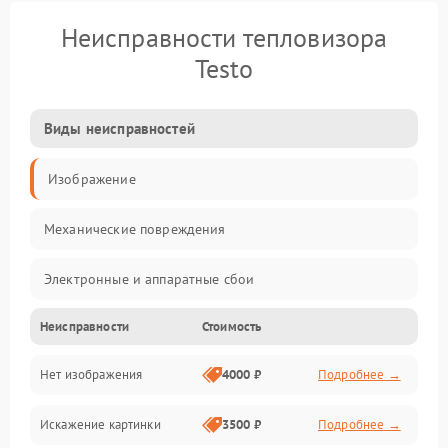
Неисправности тепловизора
Testo
Виды неисправностей
Изображение
Механические повреждения
Электронные и аппаратные сбои
Неисправности
Стоимость
Неисправности сенсора и оптики
Нет изображения
4000 ₽
Подробнее →
Программные ошибки
Искажение картинки
3500 ₽
Подробнее →
Электропитание