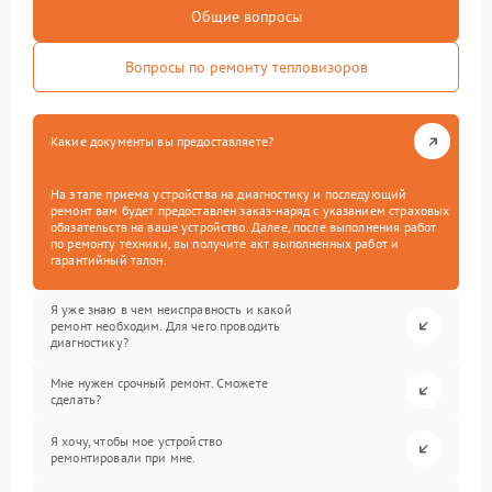
Общие вопросы
Вопросы по ремонту тепловизоров
Какие документы вы предоставляете?
На этапе приема устройства на диагностику и последующий
ремонт вам будет предоставлен заказ-наряд с указанием страховых
обязательств на ваше устройство. Далее, после выполнения работ
по ремонту техники, вы получите акт выполненных работ и
гарантийный талон.
Я уже знаю в чем неисправность и какой
ремонт необходим. Для чего проводить
диагностику?
Мне нужен срочный ремонт. Сможете
сделать?
Я хочу, чтобы мое устройство
ремонтировали при мне.