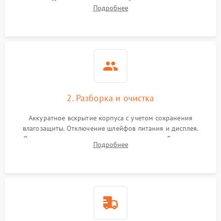
зарядки. Оценка вывода тепловой сигнатуры на экран,
Подробнее
проверка базовых функций и считывание системных
ошибок.
2. Разборка и очистка
Аккуратное вскрытие корпуса с учетом сохранения
влагозащиты. Отключение шлейфов питания и дисплея.
Очистка внутренних плат от окислов и пыли. Бережная
Подробнее
обработка германиевого объектива специализированными
растворами.