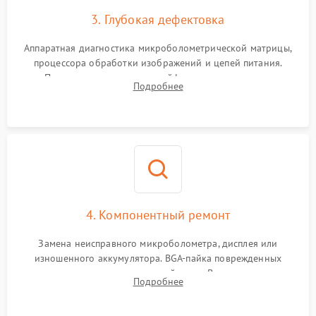
3. Глубокая дефектовка
Аппаратная диагностика микроболометрической матрицы,
процессора обработки изображений и цепей питания.
Проверка целостности шлейфов, модуля памяти и
Подробнее
интерфейсов связи. Выявление сгоревших SMD-компонентов
на плате.
4. Компонентный ремонт
Замена неисправного микроболометра, дисплея или
изношенного аккумулятора. BGA-пайка поврежденных
контроллеров на материнской плате. Восстановление
Подробнее
разъемов и кнопок, замена поврежденных элементов
корпуса.