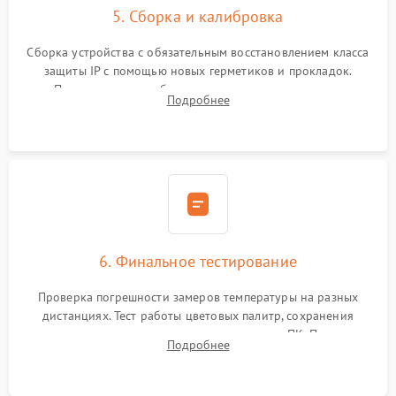
5. Сборка и калибровка
Сборка устройства с обязательным восстановлением класса
защиты IP с помощью новых герметиков и прокладок.
Программная калибровка матрицы по эталонному
Подробнее
абсолютно черному телу для точного измерения температур.
6. Финальное тестирование
Проверка погрешности замеров температуры на разных
дистанциях. Тест работы цветовых палитр, сохранения
термограмм в память и передачи данных на ПК. Проверка
Подробнее
автономности работы и итоговый контроль качества.