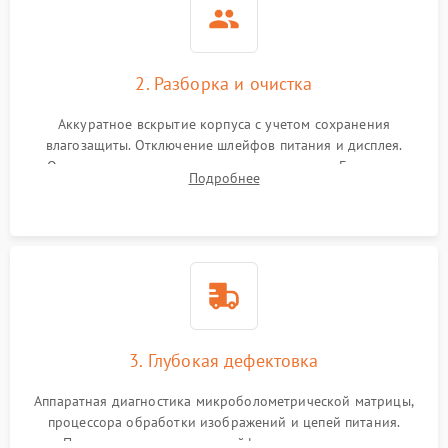
2. Разборка и очистка
Аккуратное вскрытие корпуса с учетом сохранения
влагозащиты. Отключение шлейфов питания и дисплея.
Очистка внутренних плат от окислов и пыли. Бережная
Подробнее
обработка германиевого объектива специализированными
растворами.
3. Глубокая дефектовка
Аппаратная диагностика микроболометрической матрицы,
процессора обработки изображений и цепей питания.
Проверка целостности шлейфов, модуля памяти и