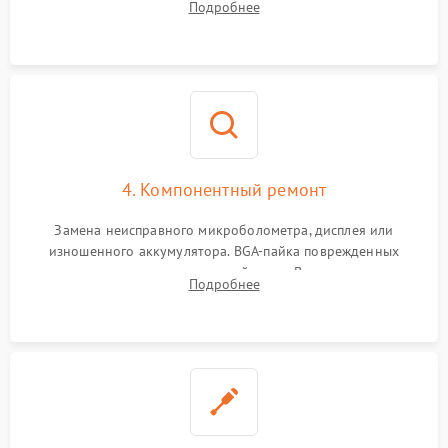
Подробнее
интерфейсов связи. Выявление сгоревших SMD-компонентов
на плате.
4. Компонентный ремонт
Замена неисправного микроболометра, дисплея или
изношенного аккумулятора. BGA-пайка поврежденных
контроллеров на материнской плате. Восстановление
Подробнее
разъемов и кнопок, замена поврежденных элементов
корпуса.