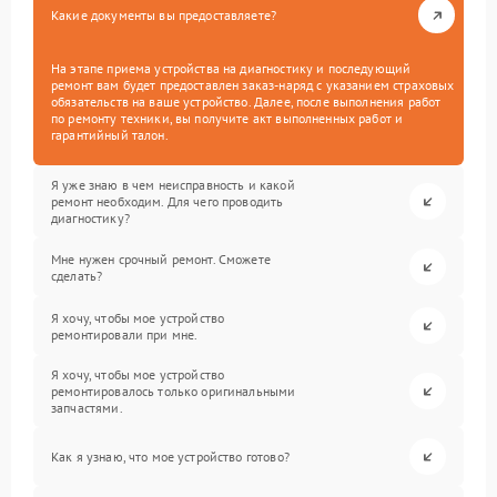
Какие документы вы предоставляете?
На этапе приема устройства на диагностику и последующий
ремонт вам будет предоставлен заказ-наряд с указанием страховых
обязательств на ваше устройство. Далее, после выполнения работ
по ремонту техники, вы получите акт выполненных работ и
гарантийный талон.
Я уже знаю в чем неисправность и какой
ремонт необходим. Для чего проводить
диагностику?
Мне нужен срочный ремонт. Сможете
сделать?
Я хочу, чтобы мое устройство
ремонтировали при мне.
Я хочу, чтобы мое устройство
ремонтировалось только оригинальными
запчастями.
Как я узнаю, что мое устройство готово?