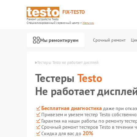
FIX-TESTO
Ремонт устройств Testo
Специализированный cервисный центр г.
Нальчик
Мы ремонтируем
Срочный ремонт
Це
ов Testo в Нальчике
Тестеры Testo не работает дисплей
Тестеры
Testo
Не работает диспле
Бесплатная диагностика
даже при отказ
Привезем и увезем тестер Testo собственн
Гарантия на наши работы по ремонту тесте
Срочный ремонт тестеров Testo в течении 
20%
Скидка для вас до