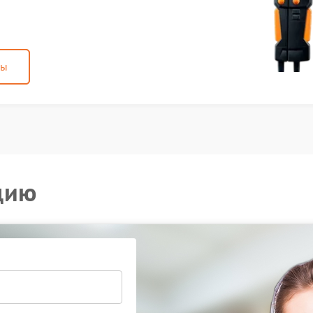
ны
цию