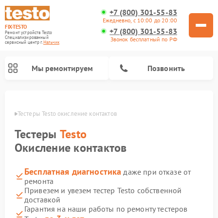
+7 (800) 301-55-83
Ежедневно, с 10:00 до 20:00
FIX-TESTO
+7 (800) 301-55-83
Ремонт устройств Testo
Специализированный
Звонок бесплатный по РФ
cервисный центр г.
Нальчик
Мы ремонтируем
Позвонить
ьчике
Тестеры Testo окисление контактов
Тестеры
Testo
Окисление контактов
Бесплатная диагностика
даже при отказе от
ремонта
Привезем и увезем тестер Testo собственной
доставкой
Гарантия на наши работы по ремонту тестеров