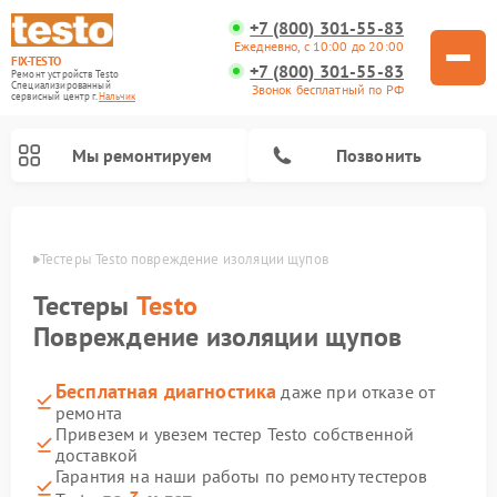
+7 (800) 301-55-83
Ежедневно, с 10:00 до 20:00
FIX-TESTO
+7 (800) 301-55-83
Ремонт устройств Testo
Специализированный
Звонок бесплатный по РФ
cервисный центр г.
Нальчик
Мы ремонтируем
Позвонить
ьчике
Тестеры Testo повреждение изоляции щупов
Тестеры
Testo
Повреждение изоляции щупов
Бесплатная диагностика
даже при отказе от
ремонта
Привезем и увезем тестер Testo собственной
доставкой
Гарантия на наши работы по ремонту тестеров