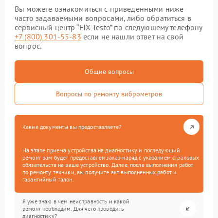
Вы можете ознакомиться с приведенными ниже
часто задаваемыми вопросами, либо обратиться в
сервисный центр “FIX-Testo” по следующему телефону
+7 (800) 301-55-83
если не нашли ответ на свой
вопрос.
Общие вопросы
Вопросы по ремонту виброметров
Какие документы вы предоставляете?
На этапе приема устройства на диагностику и последующий
ремонт вам будет предоставлен заказ-наряд с указанием страховых
обязательств на ваше устройство. Далее, после выполнения работ
по ремонту техники, вы получите акт выполненных работ и
гарантийный талон.
Я уже знаю в чем неисправность и какой
ремонт необходим. Для чего проводить
диагностику?