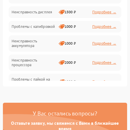
Электроника/Механические
Неисправность дисплея
1500 ₽
Подробнее →
Механические повреждения
Проблемы с калибровкой
1000 ₽
Подробнее →
Программное обеспечение
Неисправность
1000 ₽
Подробнее →
аккумулятора
Неисправность
2000 ₽
Подробнее →
процессора
Проблемы с пайкой на
1000 ₽
Подробнее →
плате
Неисправность кнопок
500 ₽
Подробнее →
управления
У Вас остались вопросы?
Повреждение разъемов
500 ₽
Подробнее →
(USB, HDMI)
Оставьте заявку, мы свяжемся с Вами в ближайшее
время