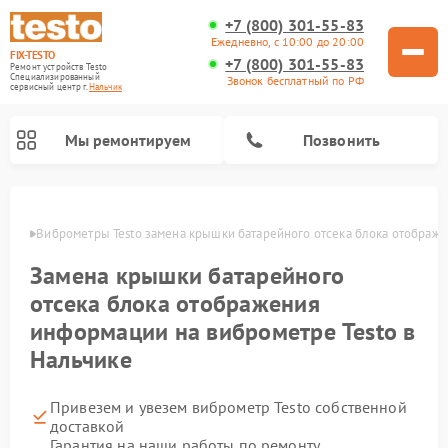
+7 (800) 301-55-83
Ежедневно, с 10:00 до 20:00
FIX-TESTO
+7 (800) 301-55-83
Ремонт устройств Testo
Специализированный
Звонок бесплатный по РФ
cервисный центр г.
Нальчик
Мы ремонтируем
Позвонить
ьчике
Виброметры Testo замена крышки батарейного отсека блока отображ
Замена крышки батарейного
отсека блока отображения
информации на виброметре Testo в
Нальчике
Привезем и увезем виброметр Testo собственной
доставкой
Гарантия на наши работы по ремонту