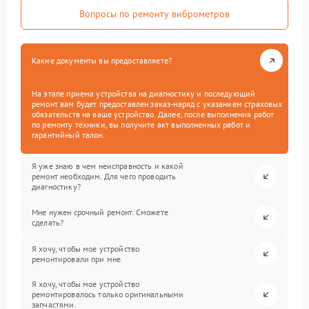
Вопросы по ремонту виброметров
Какие документы вы предоставляете?
На этапе приема устройства на диагностику и последующий
ремонт вам будет предоставлен заказ-наряд с указанием страховых
обязательств на ваше устройство. Далее, после выполнения работ
по ремонту техники, вы получите акт выполненных работ и
гарантийный талон.
Я уже знаю в чем неисправность и какой
ремонт необходим. Для чего проводить
диагностику?
Мне нужен срочный ремонт. Сможете
сделать?
Я хочу, чтобы мое устройство
ремонтировали при мне.
Я хочу, чтобы мое устройство
ремонтировалось только оригинальными
запчастями.