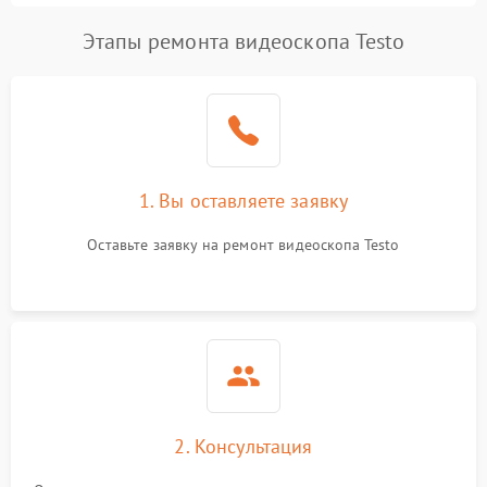
Этапы ремонта видеоскопа Testo
каз записи видео
1250 ₽
Подробнее →
Проблемы с
1000 ₽
Подробнее →
подключением к ПК
Сбой программного
750 ₽
Подробнее →
обеспечения
1. Вы оставляете заявку
Перегрев устройства
1500 ₽
Подробнее →
Оставьте заявку на ремонт видеоскопа Testo
Неисправность системы
1250 ₽
Подробнее →
питания
2. Консультация