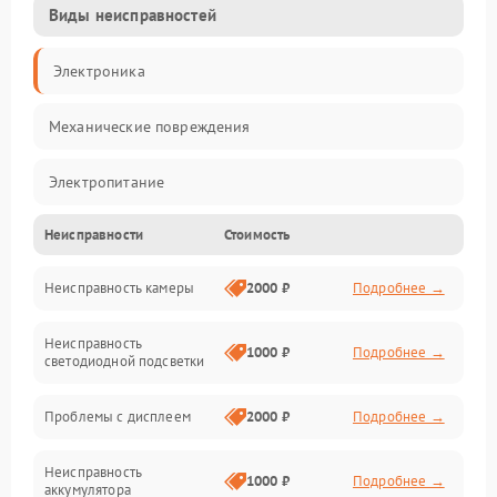
Виды неисправностей
Электроника
Механические повреждения
Электропитание
Неисправности
Стоимость
Видео
Неисправность камеры
2000 ₽
Подробнее →
Хранение данных
Неисправность
Управление
1000 ₽
Подробнее →
светодиодной подсветки
Электроника/Оптика
Проблемы с дисплеем
2000 ₽
Подробнее →
Корпус/Герметичность
Неисправность
1000 ₽
Подробнее →
аккумулятора