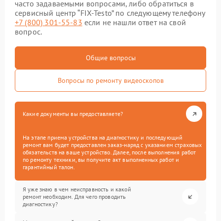
часто задаваемыми вопросами, либо обратиться в
сервисный центр “FIX-Testo” по следующему телефону
+7 (800) 301-55-83
если не нашли ответ на свой
вопрос.
Общие вопросы
Вопросы по ремонту видеоскопов
Какие документы вы предоставляете?
На этапе приема устройства на диагностику и последующий
ремонт вам будет предоставлен заказ-наряд с указанием страховых
обязательств на ваше устройство. Далее, после выполнения работ
по ремонту техники, вы получите акт выполненных работ и
гарантийный талон.
Я уже знаю в чем неисправность и какой
ремонт необходим. Для чего проводить
диагностику?