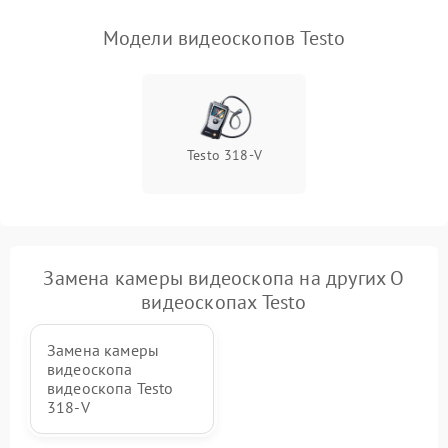
модуля (если есть)
Модели видеоскопов Testo
Повреждение внутренних
500 ₽
Подробнее →
проводов
Неисправность системы
1000 ₽
Подробнее →
охлаждения
Testo 318-V
Неисправность
500 ₽
Подробнее →
индикаторов
Повреждение печатной
1500 ₽
Подробнее →
платы
Замена камеры видеоскопа на других О
видеоскопах Testo
Неисправность системы
1500 ₽
Подробнее →
записи (если есть)
Замена камеры
видеоскопа
видеоскопа Testo
Повреждение дисплея
1500 ₽
Подробнее →
318-V
Неисправность подсветки
1250 ₽
Подробнее →