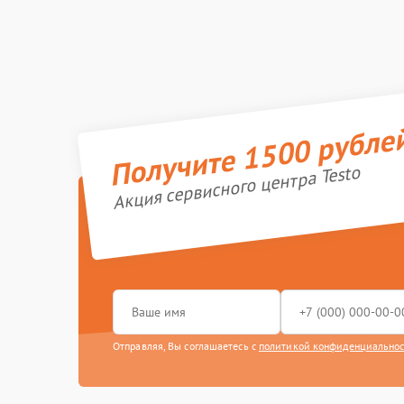
Получите 1500 рубле
Акция сервисного центра Testo
Отправляя, Вы соглашаетесь с
политикой конфиденциально