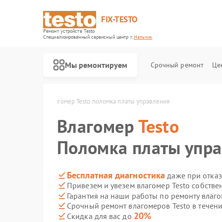
FIX-TESTO
Ремонт устройств Testo
Специализированный cервисный центр г.
Нальчик
Мы ремонтируем
Срочный ремонт
Це
esto в Нальчике
Влагомер Testo поломка платы управления
Влагомер
Testo
Поломка платы упр
Бесплатная диагностика
даже при отказ
Привезем и увезем влагомер Testo собстве
Гарантия на наши работы по ремонту влаг
Срочный ремонт влагомеров Testo в течени
20%
Скидка для вас до