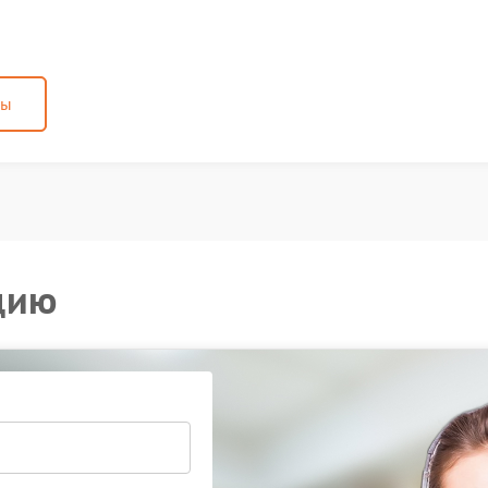
ны
цию