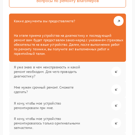
Вопросы по ремонту влагомеров
Какие документы вы предоставляете?
На этапе приема устройства на диагностику и последующий
ремонт вам будет предоставлен заказ-наряд с указанием страховых
обязательств на ваше устройство. Далее, после выполнения работ
по ремонту техники, вы получите акт выполненных работ и
гарантийный талон.
Я уже знаю в чем неисправность и какой
ремонт необходим. Для чего проводить
диагностику?
Мне нужен срочный ремонт. Сможете
сделать?
Я хочу, чтобы мое устройство
ремонтировали при мне.
Я хочу, чтобы мое устройство
ремонтировалось только оригинальными
запчастями.