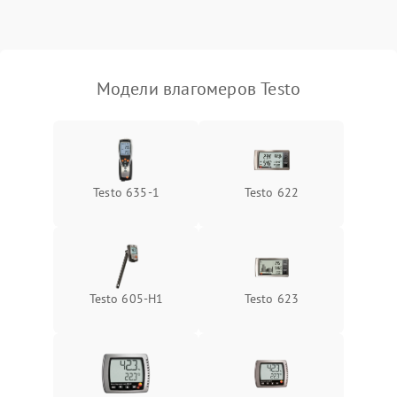
Поломка температурного
1500 ₽
Подробнее →
датчика
Неисправность
Модели влагомеров Testo
индикатора уровня
1000 ₽
Подробнее →
влажности
Testo 635-1
Testo 622
Testo 605-H1
Testo 623