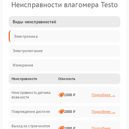
Неисправности влагомера Testo
Виды неисправностей
Электроника
Электропитание
Измерения
Неисправности
Стоимость
Механические повреждения
Неисправность датчика
Интерфейсы
1500 ₽
Подробнее →
влажности
Корпус/Герметичность
Повреждение дисплея
2000 ₽
Подробнее →
Безопасность
Выход из строя кнопок
1000 ₽
Подробнее →