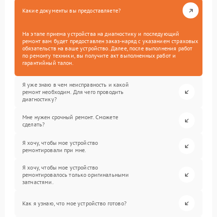
Какие документы вы предоставляете?
На этапе приема устройства на диагностику и последующий
ремонт вам будет предоставлен заказ-наряд с указанием страховых
обязательств на ваше устройство. Далее, после выполнения работ
по ремонту техники, вы получите акт выполненных работ и
гарантийный талон.
Я уже знаю в чем неисправность и какой
ремонт необходим. Для чего проводить
диагностику?
Мне нужен срочный ремонт. Сможете
сделать?
Я хочу, чтобы мое устройство
ремонтировали при мне.
Я хочу, чтобы мое устройство
ремонтировалось только оригинальными
запчастями.
Как я узнаю, что мое устройство готово?